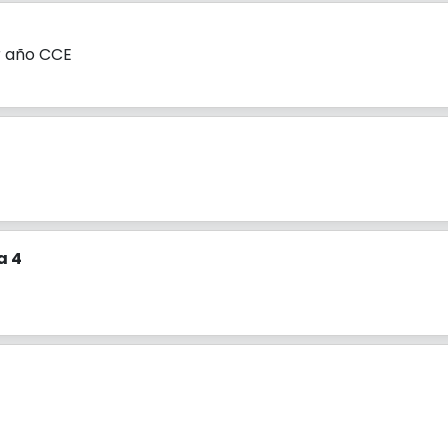
r año CCE
a 4